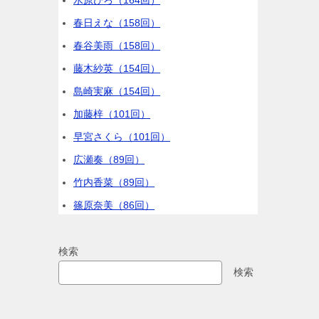
水原ひろ（164回）
春日えな（158回）
春谷美雨（158回）
藤木紗英（154回）
島崎実麻（154回）
加藤梓（101回）
早宮さくら（101回）
広瀬奏（89回）
竹内香菜（89回）
篠原奈美（86回）
検索
検索