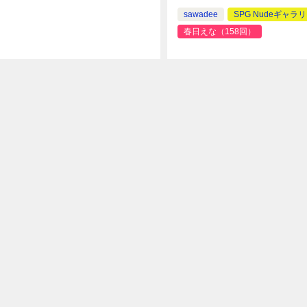
sawadee
SPG Nudeギャラ
春日えな（158回）