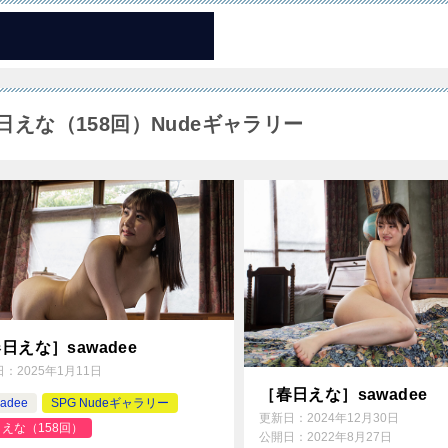
日えな（158回）Nudeギャラリー
日えな］sawadee
日：
2025年1月11日
［春日えな］sawadee
adee
SPG Nudeギャラリー
更新日：
2024年12月30日
えな（158回）
公開日：
2022年8月27日