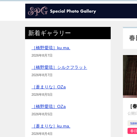
新着ギャラリー
春
［橋野愛琉］ku.ma.
2026年8月7日
［橋野愛琉］シルクフラット
2026年8月7日
［蒼まりな］OZa
2026年8月5日
［春
［橋野愛琉］OZa
公開
2026年8月5日
saw
［蒼まりな］ku.ma.
春日
2026年8月4日