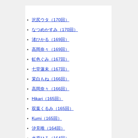
沢尻ウタ（170回）
なつめかすみ（170回）
渚ひかる（169回）
高岡奈々（169回）
虹色ぐみ（167回）
七堂蓮未（167回）
茉白もね（166回）
高岡奈々（166回）
Hikari（165回）
双葉くるみ（165回）
Kumi（165回）
汐見唯（164回）