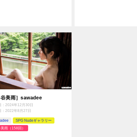
谷美雨］sawadee
日：
2024年12月30日
日：
2022年8月27日
adee
SPG Nudeギャラリー
美雨（158回）