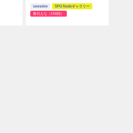
sawadee
SPG Nudeギャラリー
春日えな（158回）