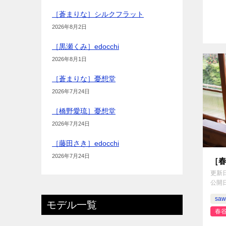
［蒼まりな］シルクフラット
2026年8月2日
［黒瀬くみ］edocchi
2026年8月1日
［蒼まりな］憂想堂
2026年7月24日
［橋野愛琉］憂想堂
2026年7月24日
［藤田さき］edocchi
2026年7月24日
［春
更新
公開
saw
モデル一覧
春谷