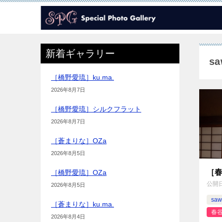
新着ギャラリー
s
［橋野愛琉］ku.ma.
2026年8月7日
［橋野愛琉］シルクフラット
2026年8月7日
［蒼まりな］OZa
2026年8月5日
［春
［橋野愛琉］OZa
公開
2026年8月5日
saw
［蒼まりな］ku.ma.
春谷
2026年8月4日