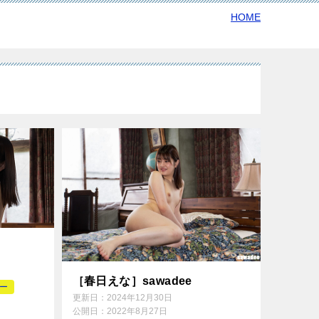
HOME
［春日えな］sawadee
リー
更新日：
2024年12月30日
公開日：
2022年8月27日