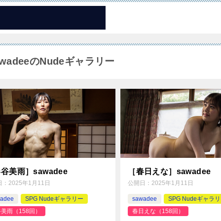
awadeeのNudeギャラリー
谷美雨］sawadee
［春日えな］sawadee
日：
2025年1月11日
公開日：
2025年1月11日
adee
SPG Nudeギャラリー
sawadee
SPG Nudeギャラ
美雨（158回）
春日えな（158回）