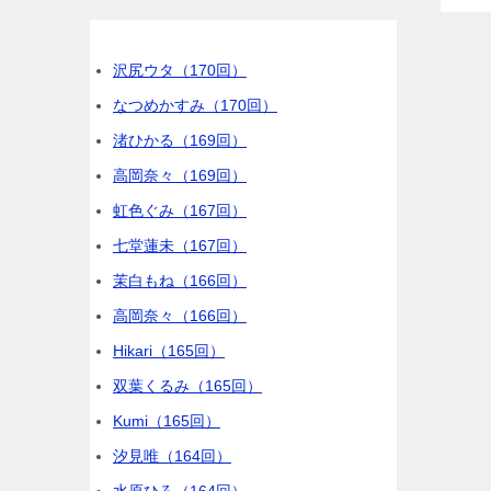
沢尻ウタ（170回）
なつめかすみ（170回）
渚ひかる（169回）
高岡奈々（169回）
虹色ぐみ（167回）
七堂蓮未（167回）
茉白もね（166回）
高岡奈々（166回）
Hikari（165回）
双葉くるみ（165回）
Kumi（165回）
汐見唯（164回）