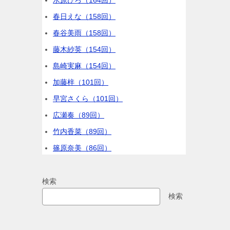
水原ひろ（164回）
春日えな（158回）
春谷美雨（158回）
藤木紗英（154回）
島崎実麻（154回）
加藤梓（101回）
早宮さくら（101回）
広瀬奏（89回）
竹内香菜（89回）
篠原奈美（86回）
検索
検索