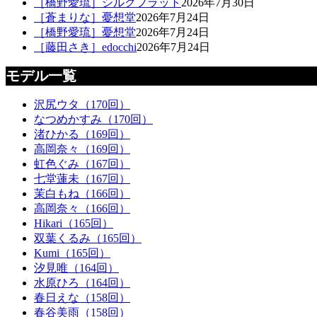
［橋野愛琉］シルクフラット
2026年7月30日
［蒼まりな］憂想堂
2026年7月24日
［橋野愛琉］憂想堂
2026年7月24日
［藤田さき］edocchi
2026年7月24日
モデル一覧
沢尻ウタ（170回）
なつめかすみ（170回）
渚ひかる（169回）
高岡奈々（169回）
虹色ぐみ（167回）
七堂蓮未（167回）
茉白もね（166回）
高岡奈々（166回）
Hikari（165回）
双葉くるみ（165回）
Kumi（165回）
汐見唯（164回）
水原ひろ（164回）
春日えな（158回）
春谷美雨（158回）