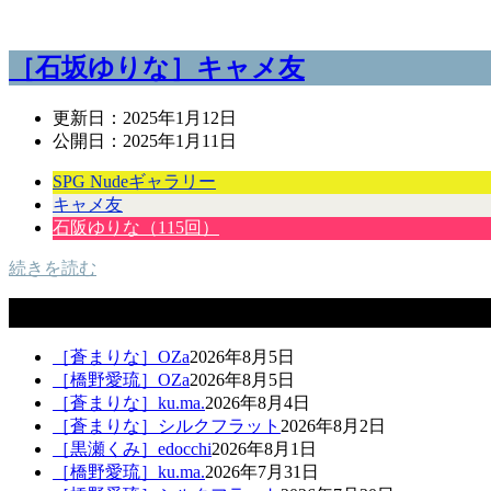
［石坂ゆりな］キャメ友
更新日：
2025年1月12日
公開日：
2025年1月11日
SPG Nudeギャラリー
キャメ友
石阪ゆりな（115回）
続きを読む
新着ギャラリー
［蒼まりな］OZa
2026年8月5日
［橋野愛琉］OZa
2026年8月5日
［蒼まりな］ku.ma.
2026年8月4日
［蒼まりな］シルクフラット
2026年8月2日
［黒瀬くみ］edocchi
2026年8月1日
［橋野愛琉］ku.ma.
2026年7月31日