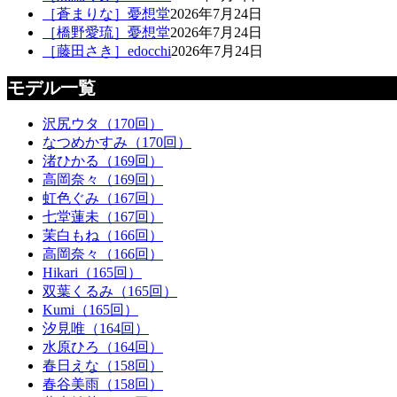
［蒼まりな］憂想堂
2026年7月24日
［橋野愛琉］憂想堂
2026年7月24日
［藤田さき］edocchi
2026年7月24日
モデル一覧
沢尻ウタ（170回）
なつめかすみ（170回）
渚ひかる（169回）
高岡奈々（169回）
虹色ぐみ（167回）
七堂蓮未（167回）
茉白もね（166回）
高岡奈々（166回）
Hikari（165回）
双葉くるみ（165回）
Kumi（165回）
汐見唯（164回）
水原ひろ（164回）
春日えな（158回）
春谷美雨（158回）