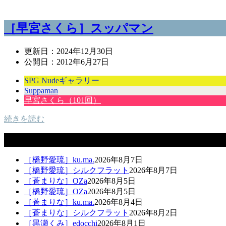
［早宮さくら］スッパマン
更新日：
2024年12月30日
公開日：
2012年6月27日
SPG Nudeギャラリー
Suppaman
早宮さくら（101回）
続きを読む
新着ギャラリー
［橋野愛琉］ku.ma.
2026年8月7日
［橋野愛琉］シルクフラット
2026年8月7日
［蒼まりな］OZa
2026年8月5日
［橋野愛琉］OZa
2026年8月5日
［蒼まりな］ku.ma.
2026年8月4日
［蒼まりな］シルクフラット
2026年8月2日
［黒瀬くみ］edocchi
2026年8月1日