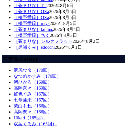
［蒼まりな］TT
2026年8月6日
［蒼まりな］OZa
2026年8月5日
［橋野愛琉］OZa
2026年8月5日
［橋野愛琉］miya
2026年8月5日
［蒼まりな］ku.ma.
2026年8月4日
［橋野愛琉］ちく
2026年8月3日
［蒼まりな］シルクフラット
2026年8月2日
［黒瀬くみ］edocchi
2026年8月1日
モデルGallery
沢尻ウタ（170回）
なつめかすみ（170回）
渚ひかる（169回）
高岡奈々（169回）
虹色ぐみ（167回）
七堂蓮未（167回）
茉白もね（166回）
高岡奈々（166回）
Hikari（165回）
双葉くるみ（165回）