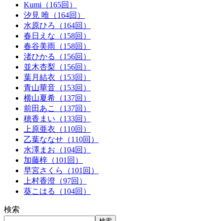
Kumi（165回）
汐見 唯（164回）
水原ひろ（164回）
春日えな（158回）
春谷美雨（158回）
渚ひかる（156回）
並木杏梨（156回）
葉月結衣（153回）
青山華音（153回）
横山夏希（137回）
前田あこ（137回）
穂香まい（133回）
上原亜衣（110回）
乙葉ななせ（110回）
水澤まお（104回）
加藤梓（101回）
早宮さくら（101回）
上村香澄（97回）
葵こはる（104回）
検索
検索