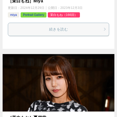
［茉白もね］Miya
更新日：
2024年12月29日
公開日：
2023年12月3日
miya
Portrait Gallery
茉白もね（166回）
続きを読む