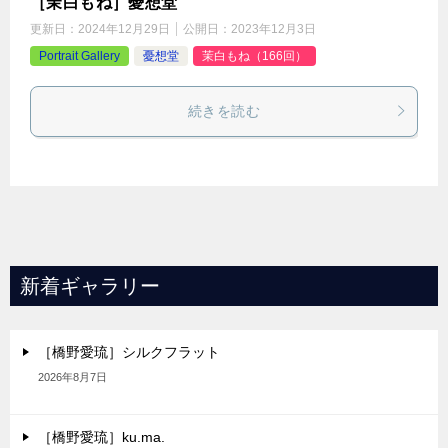
［茉白もね］憂想堂
更新日：
2024年12月29日
公開日：
2023年12月3日
Portrait Gallery
憂想堂
茉白もね（166回）
続きを読む
新着ギャラリー
［橋野愛琉］シルクフラット
2026年8月7日
［橋野愛琉］ku.ma.