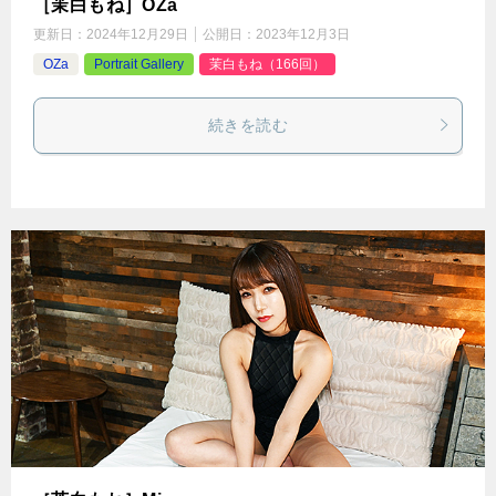
［茉白もね］OZa
更新日：
2024年12月29日
公開日：
2023年12月3日
OZa
Portrait Gallery
茉白もね（166回）
続きを読む