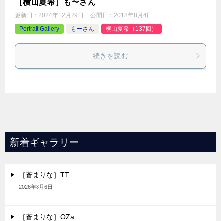
［横山夏希］も〜さん
更新日：
2024年12月29日
公開日：
2018年8月4日
Portrait Gallery
もーさん
横山夏希（137回）
続きを読む
新着ギャラリー
［蒼まりな］TT
2026年8月6日
［蒼まりな］OZa