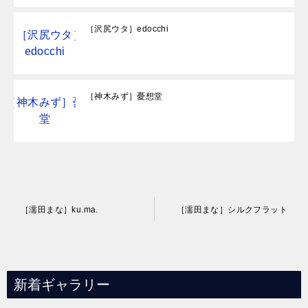
［沢尻ウタ］edocchi
［神木みず］憂想堂
投
［濡田まな］ku.ma.
［濡田まな］シルクフラット
稿
ナ
ビ
新着ギャラリー
ゲ