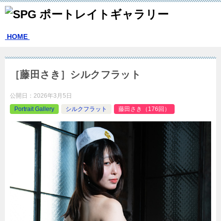
HOME
［藤田さき］シルクフラット
公開日：
2026年3月5日
Portrait Gallery
シルクフラット
藤田さき（176回）