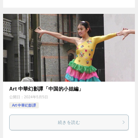
Art 中華幻影譚「中国的小姐編」
公開日：
2024年5月5日
Art 中華幻影譚
続きを読む