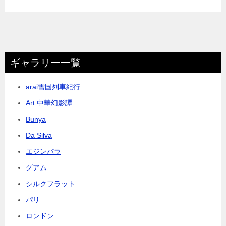
ギャラリー一覧
arai雪国列車紀行
Art 中華幻影譚
Bunya
Da Silva
エジンバラ
グアム
シルクフラット
パリ
ロンドン