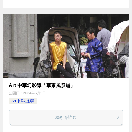
Art 中華幻影譚「華東風景編」
公開日：
2024年5月5日
Art 中華幻影譚
続きを読む