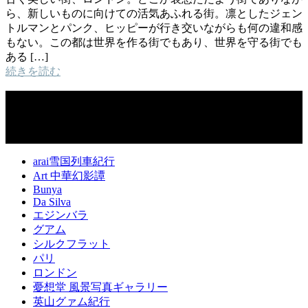
ら、新しいものに向けての活気あふれる街。凛としたジェン
トルマンとパンク、ヒッピーが行き交いながらも何の違和感
もない。この都は世界を作る街でもあり、世界を守る街でも
ある […]
続きを読む
ギャラリー一覧
arai雪国列車紀行
Art 中華幻影譚
Bunya
Da Silva
エジンバラ
グアム
シルクフラット
パリ
ロンドン
憂想堂 風景写真ギャラリー
英山グァム紀行