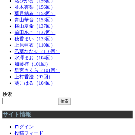
渚ひかる（156回）
並木杏梨（156回）
葉月結衣（153回）
青山華音（153回）
横山夏希（137回）
前田あこ（137回）
穂香まい（133回）
上原亜衣（110回）
乙葉ななせ（110回）
水澤まお（104回）
加藤梓（101回）
早宮さくら（101回）
上村香澄（97回）
葵こはる（104回）
検索
検索
サイト情報
ログイン
投稿フィード