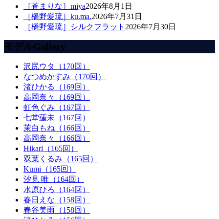
［蒼まりな］miya
2026年8月1日
［橋野愛琉］ku.ma.
2026年7月31日
［橋野愛琉］シルクフラット
2026年7月30日
モデルGallery
沢尻ウタ（170回）
なつめかすみ（170回）
渚ひかる（169回）
高岡奈々（169回）
虹色ぐみ（167回）
七堂蓮未（167回）
茉白もね（166回）
高岡奈々（166回）
Hikari（165回）
双葉くるみ（165回）
Kumi（165回）
汐見 唯（164回）
水原ひろ（164回）
春日えな（158回）
春谷美雨（158回）