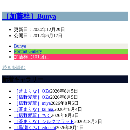
［加藤梓］Bunya
更新日：
2024年12月29日
公開日：
2012年6月17日
Bunya
Portrait Gallery
加藤梓（101回）
続きを読む
新着ギャラリー
［蒼まりな］OZa
2026年8月5日
［橋野愛琉］OZa
2026年8月5日
［橋野愛琉］miya
2026年8月5日
［蒼まりな］ku.ma.
2026年8月4日
［橋野愛琉］ちく
2026年8月3日
［蒼まりな］シルクフラット
2026年8月2日
［黒瀬くみ］edocchi
2026年8月1日