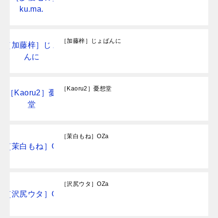
［加藤梓］じょばんに
［Kaoru2］憂想堂
［茉白もね］OZa
［沢尻ウタ］OZa