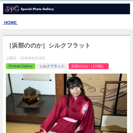
HOME
［浜部ののか］シルクフラット
公開日：
2026年6月18日
Portrait Gallery
シルクフラット
浜部ののか（178回）