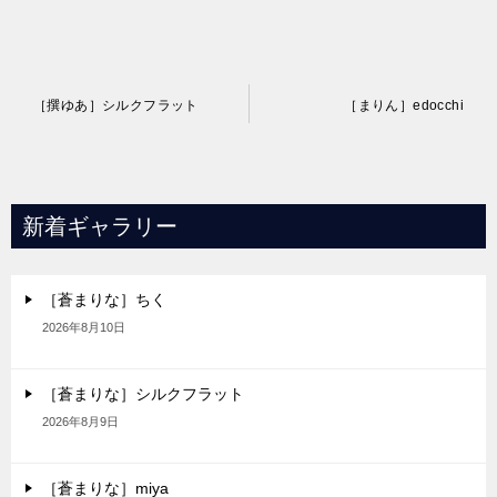
投
［撰ゆあ］シルクフラット
［まりん］edocchi
稿
ナ
ビ
新着ギャラリー
ゲ
ー
［蒼まりな］ちく
シ
2026年8月10日
ョ
ン
［蒼まりな］シルクフラット
2026年8月9日
［蒼まりな］miya