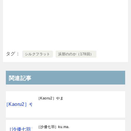
タグ
シルクフラット
浜部ののか（178回）
関連記事
［Kaoru2］やま
［沙優七羽］ku.ma.